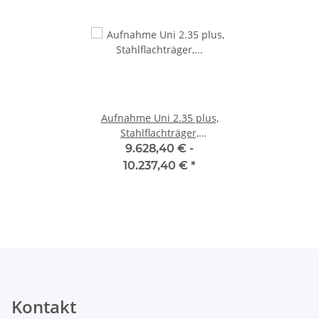
Aufnahme Uni 2.35 plus,
Stahlflachträger,
pulverbeschichtet mit längs-
9.628,40 € -
und querverstellbaren
10.237,40 €
*
Aluminium-Schiebern
Verstellbereich: 890 - 2051
mm Überfahrhöhe: 60 mm
Traglast: 3500 kg,
HERRMANN
Kontakt