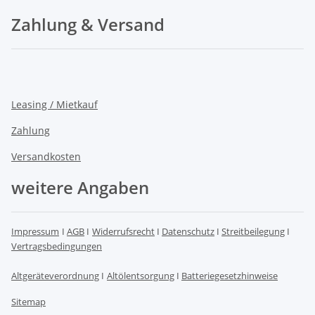
Zahlung & Versand
Leasing / Mietkauf
Zahlung
Versandkosten
weitere Angaben
Impressum
I
AGB
I
Widerrufsrecht
I
Datenschutz
I
Streitbeilegung
I
Vertragsbedingungen
Altgeräteverordnung
I
Altölentsorgung
I
Batteriegesetzhinweise
Sitemap