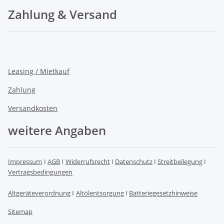
Zahlung & Versand
Leasing / Mietkauf
Zahlung
Versandkosten
weitere Angaben
Impressum
I
AGB
I
Widerrufsrecht
I
Datenschutz
I
Streitbeilegung
I
Vertragsbedingungen
Altgeräteverordnung
I
Altölentsorgung
I
Batteriegesetzhinweise
Sitemap