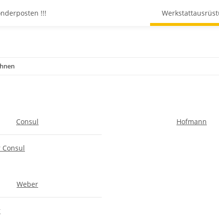
onderposten !!!
Werkstattausrüs
ühnen
Consul
Hofmann
 Consul
Weber
r