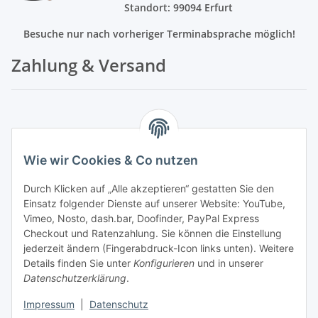
Standort: 99094 Erfurt
Besuche nur nach vorheriger Terminabsprache möglich!
Zahlung & Versand
Leasing / Mietkauf
Wie wir Cookies & Co nutzen
Zahlung
Durch Klicken auf „Alle akzeptieren“ gestatten Sie den
Versandkosten
Einsatz folgender Dienste auf unserer Website: YouTube,
Vimeo, Nosto, dash.bar, Doofinder, PayPal Express
weitere Angaben
Checkout und Ratenzahlung. Sie können die Einstellung
jederzeit ändern (Fingerabdruck-Icon links unten). Weitere
Details finden Sie unter
Konfigurieren
und in unserer
Impressum
I
AGB
I
Widerrufsrecht
I
Datenschutz
I
Streitbeilegung
I
Datenschutzerklärung
.
Vertragsbedingungen
Impressum
|
Datenschutz