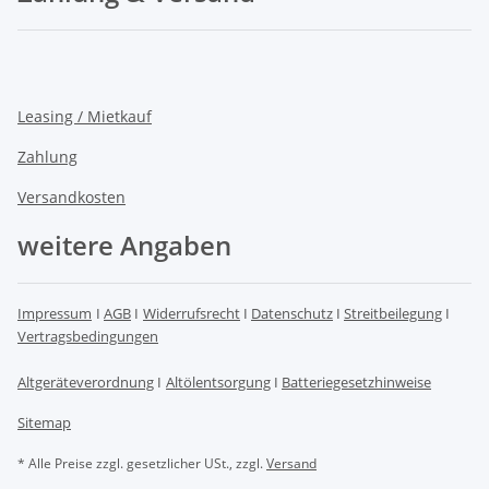
Leasing / Mietkauf
Zahlung
Versandkosten
weitere Angaben
Impressum
I
AGB
I
Widerrufsrecht
I
Datenschutz
I
Streitbeilegung
I
Vertragsbedingungen
Altgeräteverordnung
I
Altölentsorgung
I
Batteriegesetzhinweise
Sitemap
* Alle Preise zzgl. gesetzlicher USt., zzgl.
Versand