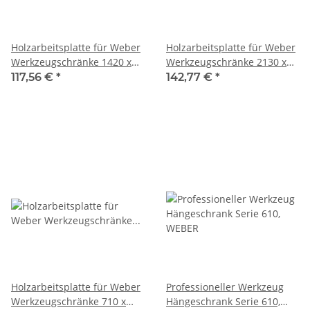
Holzarbeitsplatte für Weber
Holzarbeitsplatte für Weber
Werkzeugschränke 1420 x
Werkzeugschränke 2130 x
507 x 37 mm, WEBER
507 x 37 mm, WEBER
117,56 €
*
142,77 €
*
Holzarbeitsplatte für Weber
Professioneller Werkzeug
Werkzeugschränke 710 x
Hängeschrank Serie 610,