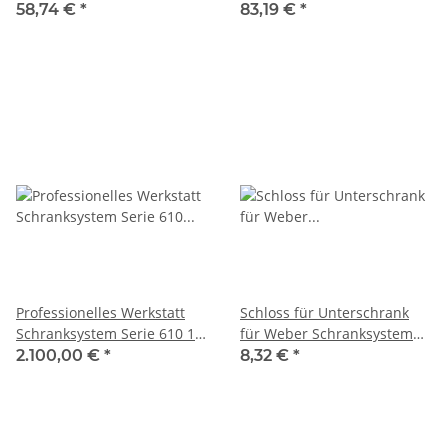
507 x 37 mm, WEBER
WEBER
58,74 €
*
83,19 €
*
Professionelles Werkstatt
Schloss für Unterschrank
Schranksystem Serie 610 16-
für Weber Schranksystem
teilig grau, WEBER
9/16 teilig, WEBER
2.100,00 €
*
8,32 €
*