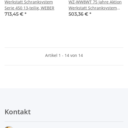
Werkstatt Schranksystem
WZ-WW8WT 75 Jahre Aktion
Serie 450 13-teilig, WEBER
Werkstatt Schranksystem
Serie 450 8-teilig, WEBER
713,45 €
*
503,36 €
*
Artikel 1 - 14 von 14
Kontakt