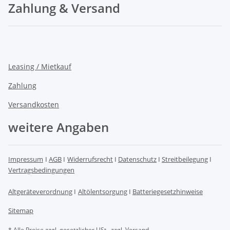
Zahlung & Versand
Leasing / Mietkauf
Zahlung
Versandkosten
weitere Angaben
Impressum
I
AGB
I
Widerrufsrecht
I
Datenschutz
I
Streitbeilegung
I
Vertragsbedingungen
Altgeräteverordnung
I
Altölentsorgung
I
Batteriegesetzhinweise
Sitemap
* Alle Preise zzgl. gesetzlicher USt., zzgl.
Versand