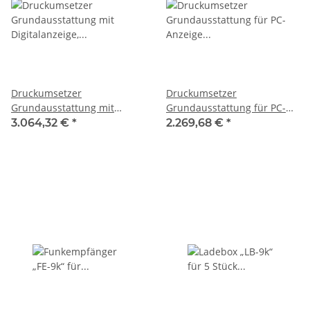
Druckumsetzer
Druckumsetzer
Grundausstattung mit
Grundausstattung für PC-
Digitalanzeige,
Anzeige Lieferumfang:
3.064,32 €
*
2.269,68 €
*
Lieferumfang: LED-Anzeige
Funkempfänger, 5er
„Dig-4“ mit Steckhülsen und
Ladebox und 2
drei vierstelligen
pneumatische Funk-
Digitalanzeigen,
Druckumsetzer, (Die Ware
Funkempfänger, 5er
wird unkalibriert geliefert)
Ladebox und 2
SHERPA
pneumatische Funk-
Druckumsetzer, SHERPA