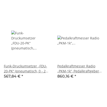
Funk-Druckumsetzer „FDU-
Pedalkraftmesser Radio
20-PK“ (pneumatisch, 0 - 20
„PKM-1k“, Pedalkraftgeber
bar, Reichweite max. 80m),
mit Funk Druckumsetzer für
567,84 €
*
860,16 €
*
mit LED-Licht für Anzeige
Funkempfänger „FE-9k“,
von Ladezustand und
SHERPA
Verbindung zu
Funkempfänger „FE-9k“,
SHERPA