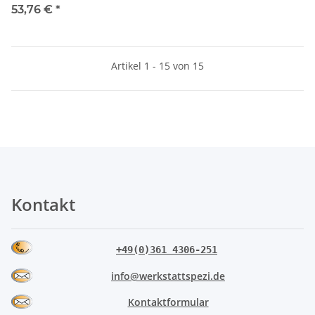
Kalibrierwerkzeug „S-Type“,
53,76 €
*
SHERPA
Artikel 1 - 15 von 15
Kontakt
+49(0)361 4306-251
info@werkstattspezi.de
Kontaktformular