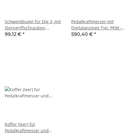
Schwenkbügel für Dig-3, mit
Pedalkraftmesser mit
Sterngriffschrauben,
Digitalanzeige Typ: PKM -
SHERPA
22, SHERPA
99,12 €
*
590,40 €
*
Koffer (leer) für
Pedalkraftmesser und