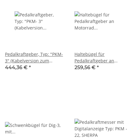
Pedalkraftgeber, Typ: "PKM-
Haltebügel für
3" (Kabelversion zum
Pedalkraftgeber an
Anschluss an
Motorrad Handbremshebel,
444,36 €
*
259,56 €
*
Elektro-/Schaltbox für BPS-
SHERPA
Sherlane) Kabellänge 10 m,
Anzeige auf separater
Digitalanzeige oder PC-
Bildschirm, SHERPA