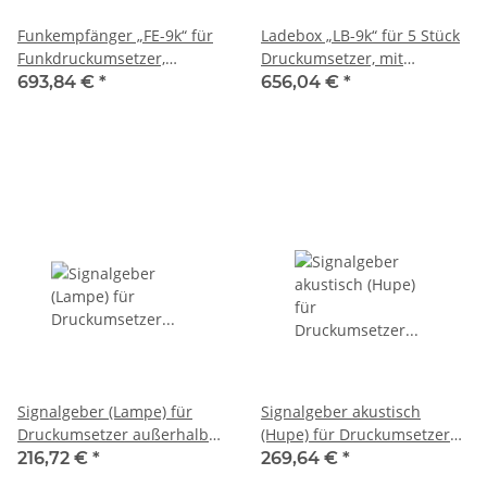
Funkempfänger „FE-9k“ für
Ladebox „LB-9k“ für 5 Stück
Funkdruckumsetzer,
Druckumsetzer, mit
Anzeige auf externen PC-
Ladegerät (Steckernetzteil)
693,84 €
*
656,04 €
*
Anzeigen mit Sherpa-
230 V-12V / 1A, SHERPA
Programm oder LED-
Digitalanzeigen, SHERPA
Signalgeber (Lampe) für
Signalgeber akustisch
Druckumsetzer außerhalb
(Hupe) für Druckumsetzer
des Sendebereiches,
außerhalb des
216,72 €
*
269,64 €
*
SHERPA
Sendebereiches, SHERPA