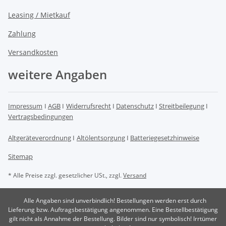
Leasing / Mietkauf
Zahlung
Versandkosten
weitere Angaben
Impressum
I
AGB
I
Widerrufsrecht
I
Datenschutz
I
Streitbeilegung
I
Vertragsbedingungen
Altgeräteverordnung
I
Altölentsorgung
I
Batteriegesetzhinweise
Sitemap
* Alle Preise zzgl. gesetzlicher USt., zzgl.
Versand
Alle Angaben sind unverbindlich! Bestellungen werden erst durch
Lieferung bzw. Auftragsbestätigung angenommen. Eine Bestellbestätigung
gilt nicht als Annahme der Bestellung. Bilder sind nur symbolisch! Irrtümer