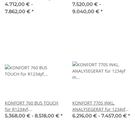
TEXA
R1234yf m. Analysegerät,
4.712,00 € -
7.520,00 € -
Klimaservicegerät, TEXA
7.862,00 €
*
9.040,00 €
*
KONFORT 760 BUS TOUCH
KONFORT 770S INKL.
für R1234yf,
ANALYSEGERÄT für 1234yf
Klimaservicegerät, TEXA
m Analysegerät*
5.368,00 € -
8.518,00 €
*
6.216,00 € -
7.457,00 €
*
(integriertes
Kältemittelanalysegerät),
Klimaservicegerät, TEXA