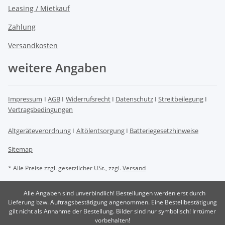
Leasing / Mietkauf
Zahlung
Versandkosten
weitere Angaben
Impressum
I
AGB
I
Widerrufsrecht
I
Datenschutz
I
Streitbeilegung
I
Vertragsbedingungen
Altgeräteverordnung
I
Altölentsorgung
I
Batteriegesetzhinweise
Sitemap
* Alle Preise zzgl. gesetzlicher USt., zzgl.
Versand
Alle Angaben sind unverbindlich! Bestellungen werden erst durch
Lieferung bzw. Auftragsbestätigung angenommen. Eine Bestellbestätigung
gilt nicht als Annahme der Bestellung. Bilder sind nur symbolisch! Irrtümer
vorbehalten!