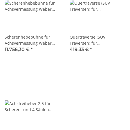
Scherenhebebühne für
Quertraverse (SUV
Achsvermessung Weber
Traversen) für
Expert Serie DSH-5000,
Scherenhebebühnen,
11.756,30 €
*
419,33 €
*
WEBER
WEBER