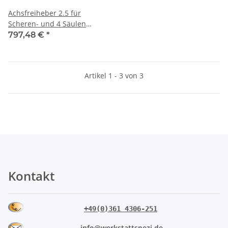
Achsfreiheber 2.5 für
Scheren- und 4 Säulen
Hebebühnen, WEBER
797,48 €
*
Artikel 1 - 3 von 3
Kontakt
+49(0)361 4306-251
info@werkstattspezi.de