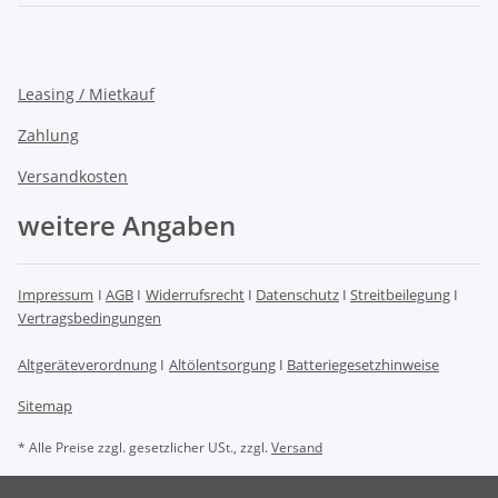
Leasing / Mietkauf
Zahlung
Versandkosten
weitere Angaben
Impressum
I
AGB
I
Widerrufsrecht
I
Datenschutz
I
Streitbeilegung
I
Vertragsbedingungen
Altgeräteverordnung
I
Altölentsorgung
I
Batteriegesetzhinweise
Sitemap
* Alle Preise zzgl. gesetzlicher USt., zzgl.
Versand