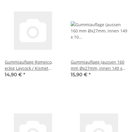
Gummiauflage Romeico,
Gummiauflage (aussen 160
eckig Laycock / Kismet
mm Øx27mm, innen 149 x
Tecalemit, 150mm x 80mm x
10 mm) für Romeico, rund
14,90 €
*
15,90 €
*
28 mm, innen 140x70x12
HTC, ETG, IME, Intertech alt,
Slift Classic alt, Sopron, Koni,
H225, CAR-O-LINER