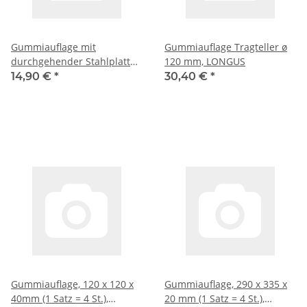
Gummiauflage mit
Gummiauflage Tragteller ø
durchgehender Stahlplatte,
120 mm, LONGUS
1 Mittelbohrung, 120 mm Ø
14,90 €
*
30,40 €
*
x17mm, innen 110 x 5 mm,
270g, Hofmann, klein ATH /
Herrmann / Becker / Longus
Gummiauflage, 120 x 120 x
Gummiauflage, 290 x 335 x
40mm (1 Satz = 4 St.),
20 mm (1 Satz = 4 St.),