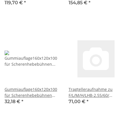
HERRMANN
HERRMANN
119,70 €
*
154,85 €
*
Gummiauflage160x120x100
Tragtelleraufnahme zu
für Scherenhebebühnen
F/L/M/H/LHB-2.55/60/
Hoch, WEBER
ELK235 LONGUS
32,18 €
*
71,00 €
*