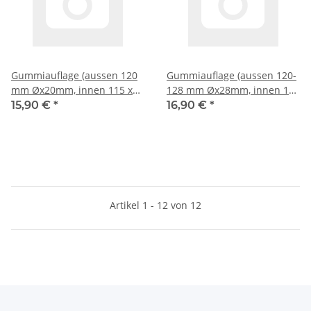
Gummiauflage (aussen 120
Gummiauflage (aussen 120-
mm Øx20mm, innen 115 x
128 mm Øx28mm, innen 115
10 mm) Intertech
x 8 mm) Nussbaum, Slift,
15,90 €
*
16,90 €
*
IME
Artikel 1 - 12 von 12