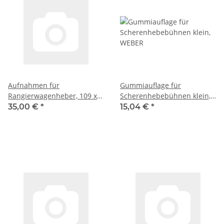
Aufnahmen für
Gummiauflage für
Rangierwagenheber, 109 x
Scherenhebebühnen klein,
28 mm, Bolzen 30 mm Ø,
WEBER
35,00 €
*
15,04 €
*
Bolzenhöhe 30 mm