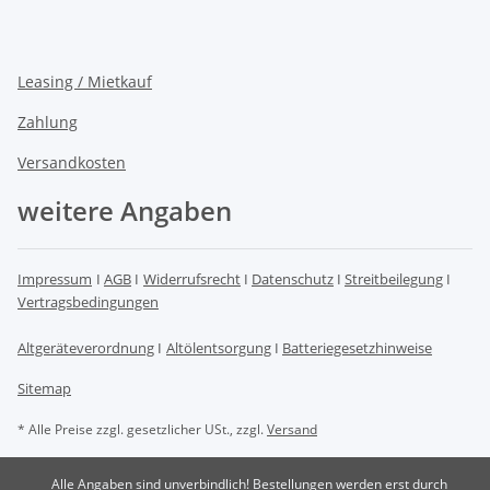
Leasing / Mietkauf
Zahlung
Versandkosten
weitere Angaben
Impressum
I
AGB
I
Widerrufsrecht
I
Datenschutz
I
Streitbeilegung
I
Vertragsbedingungen
Altgeräteverordnung
I
Altölentsorgung
I
Batteriegesetzhinweise
Sitemap
* Alle Preise zzgl. gesetzlicher USt., zzgl.
Versand
Alle Angaben sind unverbindlich! Bestellungen werden erst durch