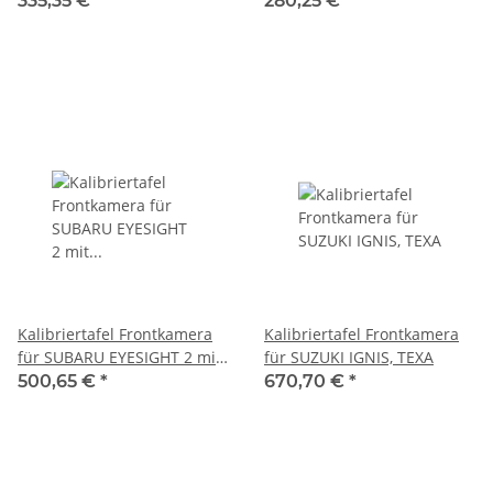
335,35 €
*
280,25 €
*
Kalibriertafel Frontkamera
Kalibriertafel Frontkamera
für SUBARU EYESIGHT 2 mit
für SUZUKI IGNIS, TEXA
Wasserwaage, TEXA
500,65 €
*
670,70 €
*