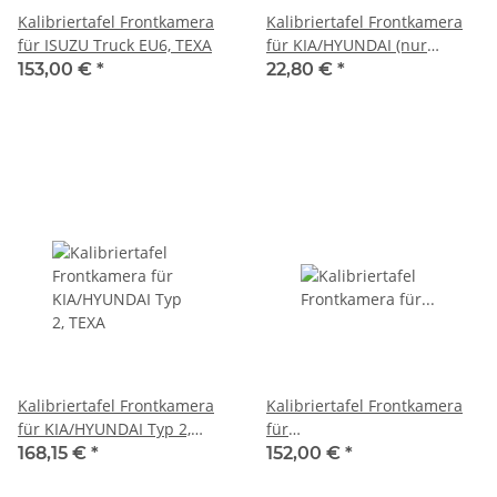
Kalibriertafel Frontkamera
Kalibriertafel Frontkamera
für ISUZU Truck EU6, TEXA
für KIA/HYUNDAI (nur
einsetzar mit 3909118), TEXA
153,00 €
*
22,80 €
*
Kalibriertafel Frontkamera
Kalibriertafel Frontkamera
für KIA/HYUNDAI Typ 2,
für
TEXA
MAN/FORD/SCANIA/IVECO/BEN
168,15 €
*
152,00 €
*
mit Wasserwaage, TEXA