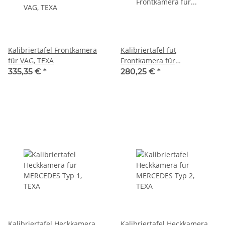
Kalibriertafel Frontkamera
Kalibriertafel füt
für VAG, TEXA
Frontkamera für
Renault/Smart, TEXA
335,35 €
*
280,25 €
*
Kalibriertafel Heckkamera
Kalibriertafel Heckkamera