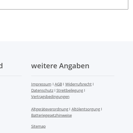
d
weitere Angaben
Impressum
I
AGB
I
Widerrufsrecht
I
Datenschutz
I
Streitbeilegung
I
Vertragsbedingungen
Altgeräteverordnung
I
Altölentsorgung
I
Batteriegesetzhinweise
Sitemap