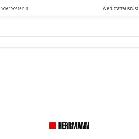
onderposten !!!
Werkstattausrüs