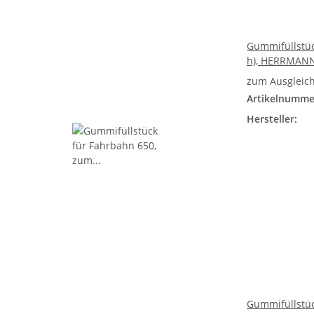
Gummifüllstüc
h), HERRMAN
zum Ausgleich
Artikelnumme
Hersteller:
Gummifüllstüc