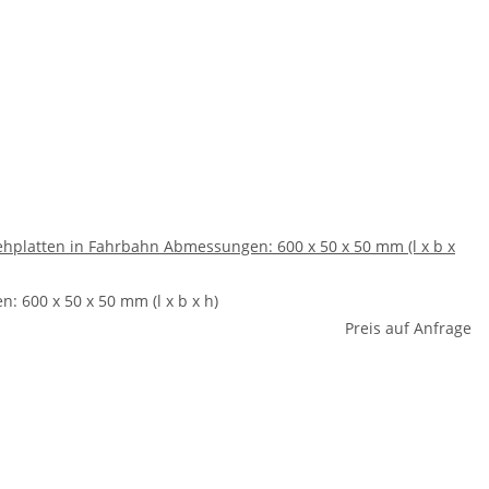
hplatten in Fahrbahn Abmessungen: 600 x 50 x 50 mm (l x b x
 600 x 50 x 50 mm (l x b x h)
Preis auf Anfrage