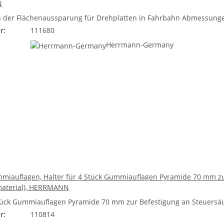
N
 der Flächenaussparung für Drehplatten in Fahrbahn Abmessungen:
r:
111680
Herrmann-Germany
mmiauflagen, Halter für 4 Stück Gummiauflagen Pyramide 70 mm z
material), HERRMANN
Stück Gummiauflagen Pyramide 70 mm zur Befestigung an Steuersä
r:
110814