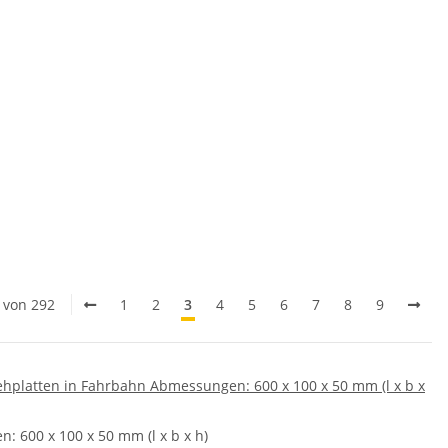
0 von 292
1
2
3
4
5
6
7
8
9
hplatten in Fahrbahn Abmessungen: 600 x 100 x 50 mm (l x b x
 600 x 100 x 50 mm (l x b x h)