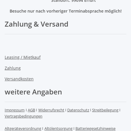
Standort: 99094 Erfurt
Besuche nur nach vorheriger Terminabsprache möglich!
Zahlung & Versand
Leasing / Mietkauf
Zahlung
Versandkosten
weitere Angaben
Impressum
I
AGB
I
Widerrufsrecht
I
Datenschutz
I
Streitbeilegung
I
Vertragsbedingungen
Altgeräteverordnung
I
Altölentsorgung
I
Batteriegesetzhinweise